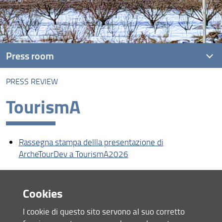
Press room
PRESS REVIEW
PRESS RELASE 2026
TourismA
PRESS REVIEW
Rassegna stampa dellla presentazione di
ArcheTourDev a TourismA2026
Cookies
Share
I cookie di questo sito servono al suo corretto
last update