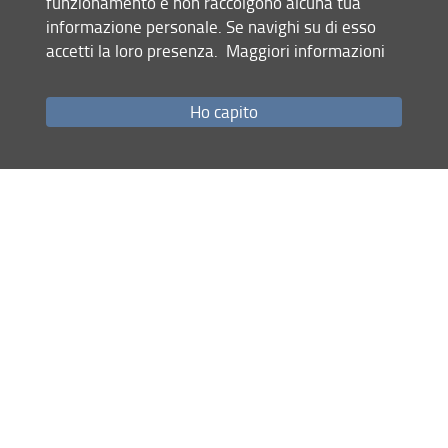
funzionamento e non raccolgono alcuna tua
17.07.2026
informazione personale. Se navighi su di esso
accetti la loro presenza.
Maggiori informazioni
Site map
Ho capito
RSS feed
Privacy policy
Legal notices
Accessibility
Monitoring
Project ARC-HE-TOUR-DEV ()
© Copyright 2012-2026 Università degli Studi di Firenze UNIFI
P.IVA/Cod.Fis 01279680480
Via S. Gallo, 10 - 50129 Firenze (FI)