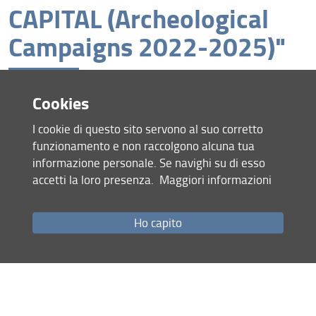
CAPITAL (Archeological
Campaigns 2022-2025)"
Cookies
https://ambjerevan.esteri.it/it/news/dall_ambasciata/202
I cookie di questo sito servono al suo corretto
6/06/lambasciatore-ferranti-partecipa-al-convegno-
funzionamento e non raccolgono alcuna tua
internazionale-aruch-rediscovering-a-medieval-
informazione personale. Se navighi su di esso
armenian-capital-archaeological-campaigns-2022-2025/
accetti la loro presenza.
Maggiori informazioni
L’Ambasciatore Ferranti partecipa al convegno
internazionale “Aruch: Rediscovering a Medieval Armenian
Capital (Archaeological Campaigns 2022 – 2025)” –
Ho capito
Ambasciata dItalia Jerevan
https://www.aise.it/rete-diplomatica/jerevan-
lambasciatore-ferranti-al-convegno-internazionale-sulle-
ricerche-archeologiche-ad-aruch/233459/125